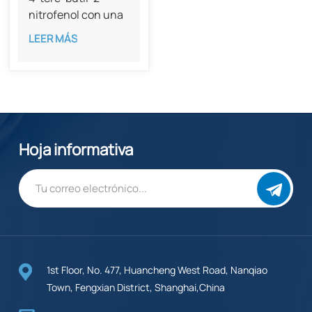
nitrofenol con una
pureza del 97%
LEER MÁS
(CAS 3279-07-0)
Hoja informativa
1st Floor, No. 477, Huancheng West Road, Nanqiao
Town, Fengxian District, Shanghai,China