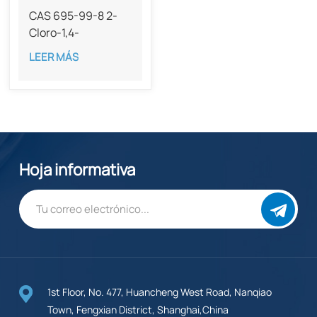
CAS 695-99-8 2-
Cloro-1,4-
benzoquinona 99
LEER MÁS
% de pureza
Hoja informativa
1st Floor, No. 477, Huancheng West Road, Nanqiao
Town, Fengxian District, Shanghai,China