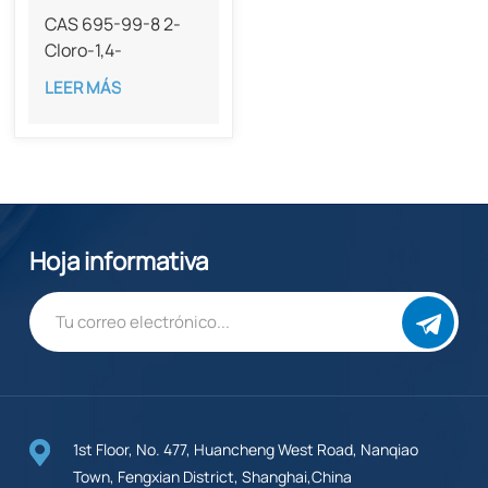
CAS 695-99-8 2-
Cloro-1,4-
benzoquinona 99
LEER MÁS
% de pureza
Hoja informativa
1st Floor, No. 477, Huancheng West Road, Nanqiao
Town, Fengxian District, Shanghai,China