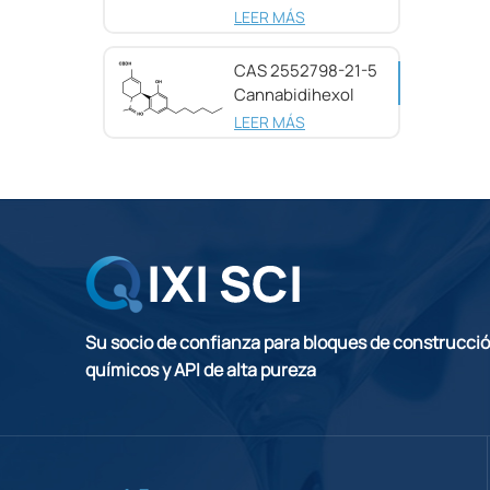
pureza CAS
LEER MÁS
25654-31-3
CAS 2552798-21-5
Cannabidihexol
(CBDH), 98%
LEER MÁS
Su socio de confianza para bloques de construcci
químicos y API de alta pureza