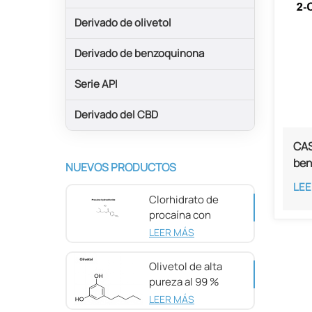
Derivado de olivetol
Derivado de benzoquinona
Serie API
Derivado del CBD
CAS
ben
NUEVOS PRODUCTOS
LEE
Clorhidrato de
procaína con
pureza del 98 %
LEER MÁS
CAS 51-05-8
Olivetol de alta
pureza al 99 %
CAS 500-66-3
LEER MÁS