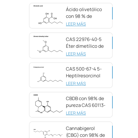
Ácido olivetólico
con 98 % de
pureza CAS 491-
LEER MÁS
72-5
CAS 22976-40-5
Éter dimetílico de
olivetol, 98 %
LEER MÁS
CAS 500-67-4 5-
Heptilresorcinol
con 99 % de
LEER MÁS
pureza
CBDB con 98% de
pureza CAS 60113-
11-3
LEER MÁS
Cannabigerol
(CBG) con 98% de