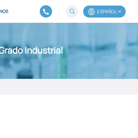
ESPAÑOL
NOS
English
rado Industrial
Español
Português