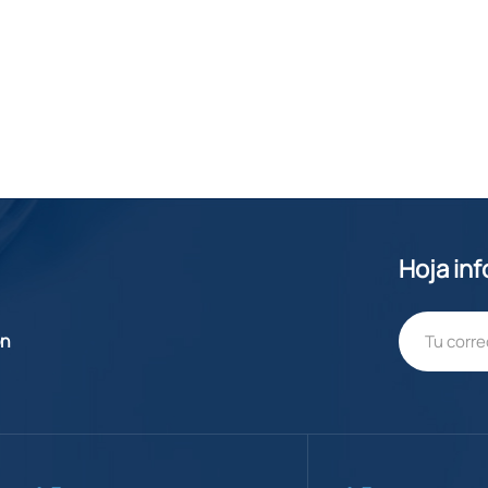
Hoja in
ón