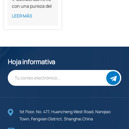
con una pureza del
98%, CAS 20651-
LEER MÁS
73-4
Hoja informativa
1st Floor, No. 477, Huancheng West Road, Nanqiao
Town, Fengxian District, Shanghai,China