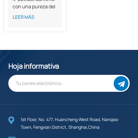
con una pureza del
98%, CAS 20651-
LEER MÁS
73-4
Hoja informativa
1st Floor, No. 477, Huancheng West Road, Nanqiao
Town, Fengxian District, Shanghai,China