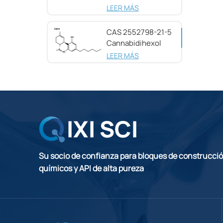
pureza CAS
LEER MÁS
25654-31-3
CAS 2552798-21-5
Cannabidihexol
(CBDH), 98%
LEER MÁS
Su socio de confianza para bloques de construcci
químicos y API de alta pureza