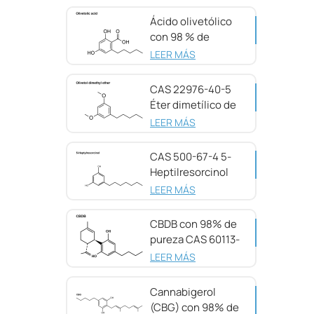
Ácido olivetólico
con 98 % de
pureza CAS 491-
LEER MÁS
72-5
CAS 22976-40-5
Éter dimetílico de
olivetol, 98 %
LEER MÁS
CAS 500-67-4 5-
Heptilresorcinol
con 99 % de
LEER MÁS
pureza
CBDB con 98% de
pureza CAS 60113-
11-3
LEER MÁS
Cannabigerol
(CBG) con 98% de