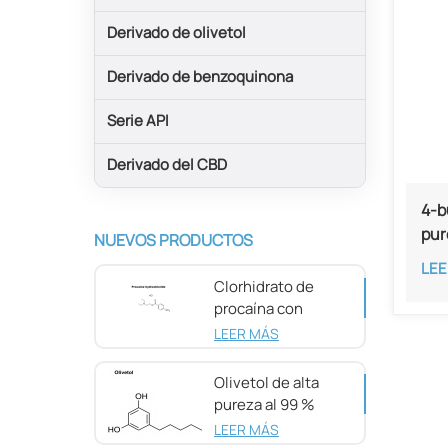
Derivado de olivetol
Derivado de benzoquinona
Serie API
Derivado del CBD
4-b
pur
NUEVOS PRODUCTOS
73-
LEE
Clorhidrato de
procaína con
pureza del 98 %
LEER MÁS
CAS 51-05-8
Olivetol de alta
pureza al 99 %
CAS 500-66-3
LEER MÁS