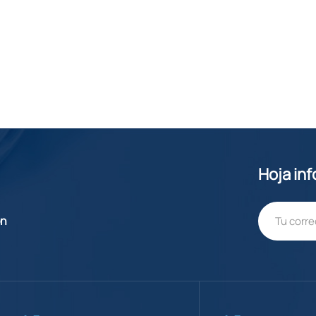
Hoja in
ón