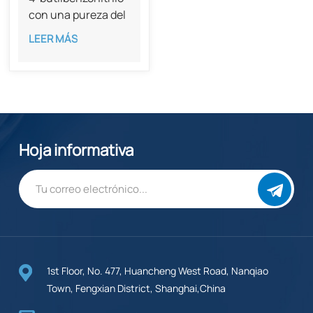
con una pureza del
98%, CAS 20651-
LEER MÁS
73-4
Hoja informativa
1st Floor, No. 477, Huancheng West Road, Nanqiao
Town, Fengxian District, Shanghai,China